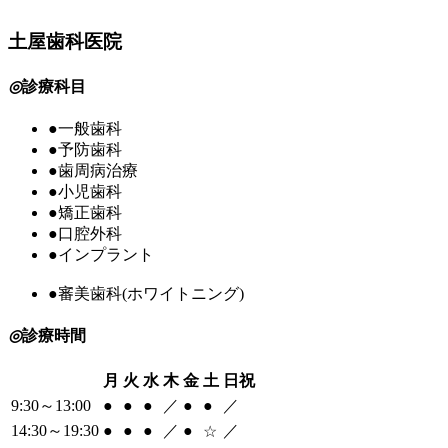
土屋歯科医院
◎
診療科目
●
一般歯科
●
予防歯科
●
歯周病治療
●
小児歯科
●
矯正歯科
●
口腔外科
●
インプラント
●
審美歯科(ホワイトニング)
◎
診療時間
月
火
水
木
金
土
日祝
9:30～13:00
●
●
●
／
●
●
／
14:30～19:30
●
●
●
／
●
／
☆